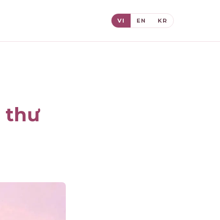
VI
EN
KR
 thư