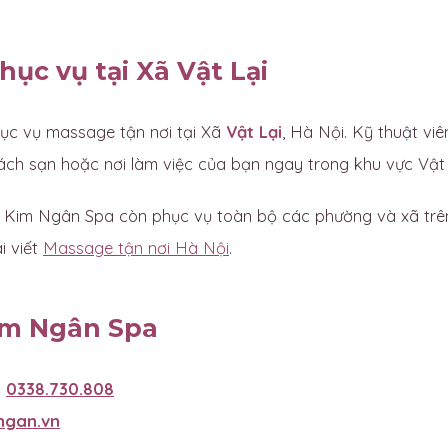
ục vụ tại Xã Vật Lại
c vụ massage tận nơi tại Xã
Vật Lại
, Hà Nội. Kỹ thuật vi
ách sạn hoặc nơi làm việc của bạn ngay trong khu vực Vật 
, Kim Ngân Spa còn phục vụ toàn bộ các phường và xã trê
ài viết
Massage tận nơi Hà Nội
.
im Ngân Spa
:
0338.730.808
ngan.vn