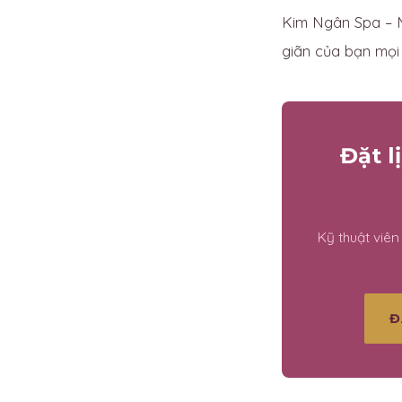
Kim Ngân Spa – M
giãn của bạn mọi l
Đặt l
Kỹ thuật viê
Đ