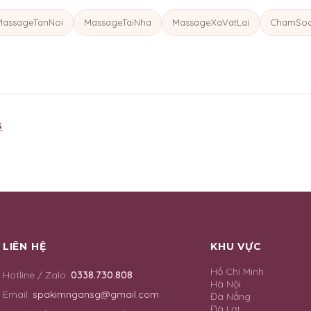
MassageTanNoi
MassageTaiNha
MassageXaVatLai
ChamSoc
G
LIÊN HỆ
KHU VỰC
Hồ Chí Minh
Hotline / Zalo:
0338.730.808
Hà Nội
Email:
spakimngansg@gmail.com
Đà Nẵng
Đà Lạt