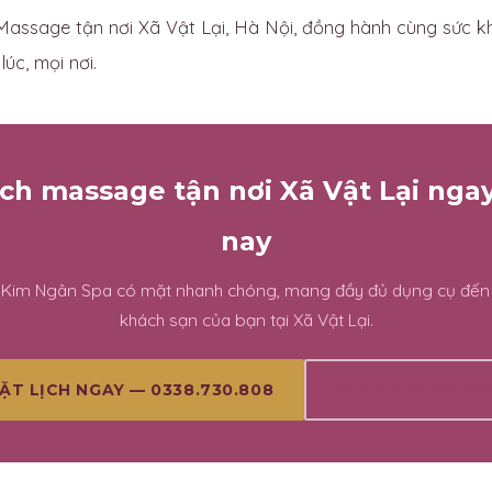
assage tận nơi Xã Vật Lại, Hà Nội, đồng hành cùng sức k
úc, mọi nơi.
ịch massage tận nơi Xã Vật Lại ng
nay
n Kim Ngân Spa có mặt nhanh chóng, mang đầy đủ dụng cụ đến
khách sạn của bạn tại Xã Vật Lại.
XEM THÊM BÀI VI
ẶT LỊCH NGAY — 0338.730.808