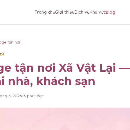
Trang chủ
Giới thiệu
Dịch vụ
Khu vực
Blog
age tận nơi
ƠI
e tận nơi Xã Vật Lại —
ại nhà, khách sạn
háng 6, 2026
•
3
phút đọc