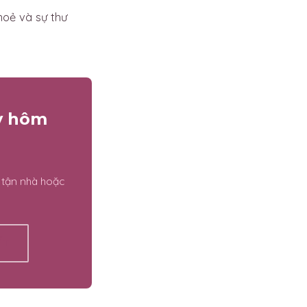
hoẻ và sự thư
ay hôm
 tận nhà hoặc
ẾT