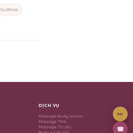
SucKhoe
DỊCH VỤ
Đặt
Massage Body Aroma
Massage Thái
Massage Trị Liệu
☎
Body + Cạo Gió