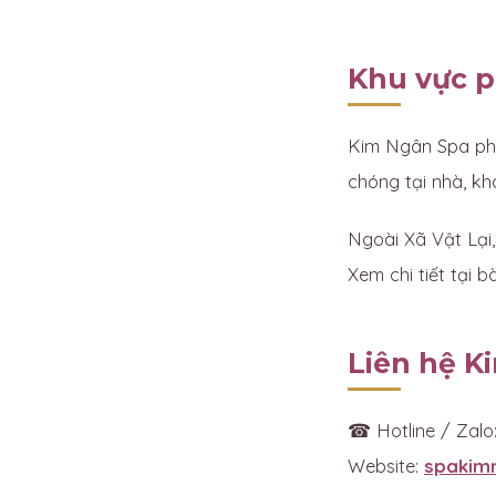
Khu vực ph
Kim Ngân Spa phụ
chóng tại nhà, kh
Ngoài Xã Vật Lại
Xem chi tiết tại b
Liên hệ K
☎ Hotline / Zalo
Website:
spakim