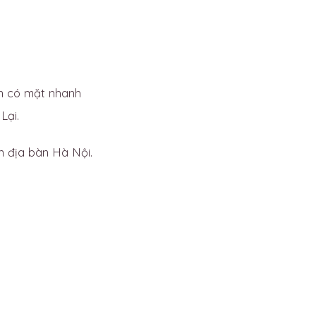
ên có mặt nhanh
Lại.
n địa bàn Hà Nội.