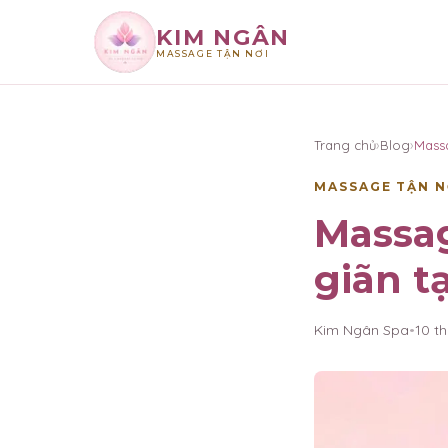
KIM NGÂN
MASSAGE TẬN NƠI
×
KIM NGÂN
Trang chủ
›
Blog
›
Mass
MASSAGE TẬN N
Massag
giãn t
Kim Ngân Spa
•
10 t