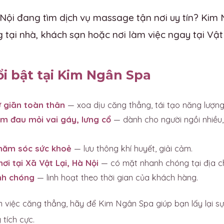
 Nội đang tìm dịch vụ massage tận nơi uy tín? Kim
tại nhà, khách sạn hoặc nơi làm việc ngay tại Vật 
ổi bật tại Kim Ngân Spa
 giãn toàn thân
— xoa dịu căng thẳng, tái tạo năng lượng
m đau mỏi vai gáy, lưng cổ
— dành cho người ngồi nhiều,
chăm sóc sức khoẻ
— lưu thông khí huyết, giải cảm.
ơi tại Xã Vật Lại, Hà Nội
— có mặt nhanh chóng tại địa ch
nh chóng
— linh hoạt theo thời gian của khách hàng.
 việc căng thẳng, hãy để Kim Ngân Spa giúp bạn lấy lại sự
tích cực.