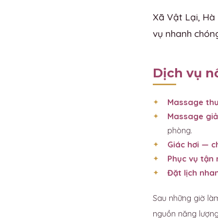
Xã Vật Lại, Hà
vụ nhanh chóng 
Dịch vụ n
Massage thư
Massage giả
phòng.
Giác hơi — 
Phục vụ tận n
Đặt lịch nha
Sau những giờ làm
nguồn năng lượng 