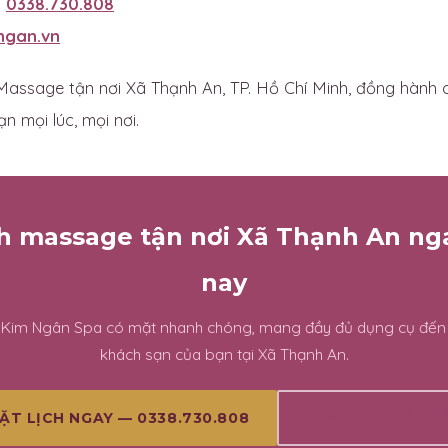
:
0338.730.808
ngan.vn
assage tận nơi Xã Thạnh An, TP. Hồ Chí Minh, đồng hành 
n mọi lúc, mọi nơi.
ch massage tận nơi Xã Thạnh An n
nay
n Kim Ngân Spa có mặt nhanh chóng, mang đầy đủ dụng cụ đến
khách sạn của bạn tại Xã Thạnh An.
XEM THÊM BÀI VI
ẶT LỊCH NGAY — 0338.730.808