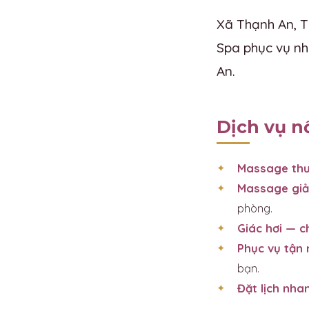
Xã Thạnh An, T
Spa phục vụ nh
An.
Dịch vụ n
Massage thư
Massage giả
phòng.
Giác hơi — 
Phục vụ tận 
bạn.
Đặt lịch nha