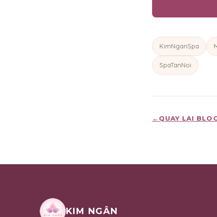
KimNganSpa
SpaTanNoi
←
QUAY LẠI BLO
KIM NGÂN