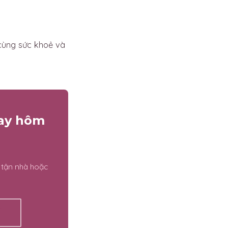
cùng sức khoẻ và
gay hôm
 tận nhà hoặc
ẾT