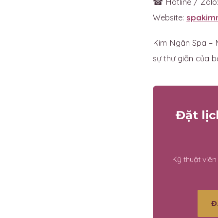
☎ Hotline / Zalo
Website:
spakim
Kim Ngân Spa – M
sự thư giãn của bạ
Đặt lị
Kỹ thuật viê
Đ