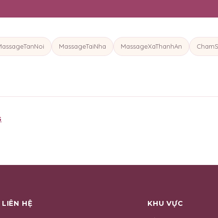
MassageTanNoi
MassageTaiNha
MassageXaThanhAn
ChamS
G
LIÊN HỆ
KHU VỰC