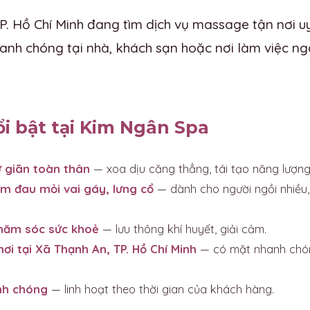
P. Hồ Chí Minh đang tìm dịch vụ massage tận nơi u
anh chóng tại nhà, khách sạn hoặc nơi làm việc ng
ổi bật tại Kim Ngân Spa
 giãn toàn thân
— xoa dịu căng thẳng, tái tạo năng lượng
m đau mỏi vai gáy, lưng cổ
— dành cho người ngồi nhiều,
chăm sóc sức khoẻ
— lưu thông khí huyết, giải cảm.
nơi tại Xã Thạnh An, TP. Hồ Chí Minh
— có mặt nhanh chóng
nh chóng
— linh hoạt theo thời gian của khách hàng.