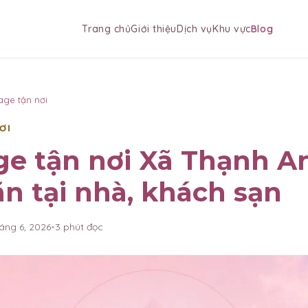
Trang chủ
Giới thiệu
Dịch vụ
Khu vực
Blog
age tận nơi
ƠI
e tận nơi Xã Thạnh A
ãn tại nhà, khách sạn
háng 6, 2026
•
3
phút đọc