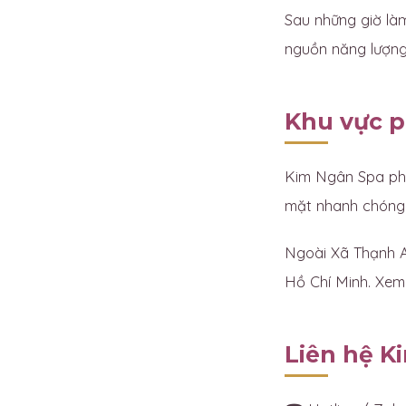
Sau những giờ làm
nguồn năng lượng 
Khu vực p
Kim Ngân Spa phụ
mặt nhanh chóng 
Ngoài Xã Thạnh A
Hồ Chí Minh. Xem c
Liên hệ K