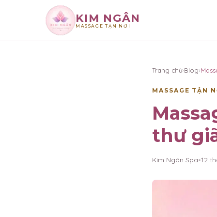
KIM NGÂN
MASSAGE TẬN NƠI
×
KIM NGÂN
Trang chủ
›
Blog
›
Mass
MASSAGE TẬN N
Massag
thư gi
Kim Ngân Spa
•
12 t