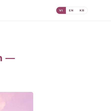
VI
EN
KR
n —