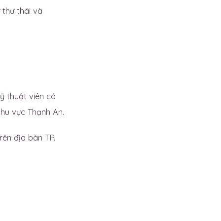
 thư thái và
Kỹ thuật viên có
khu vực Thạnh An.
ên địa bàn TP.