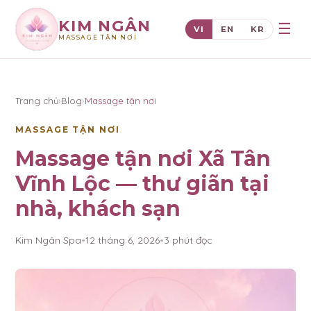
KIM NGÂN
☰
VI
EN
KR
MASSAGE TẬN NƠI
×
KIM NGÂN
Trang chủ
›
Blog
›
Massage tận nơi
MASSAGE TẬN NƠI
Massage tận nơi Xã Tân
Vĩnh Lộc — thư giãn tại
nhà, khách sạn
Kim Ngân Spa
•
12 tháng 6, 2026
•
3
phút đọc