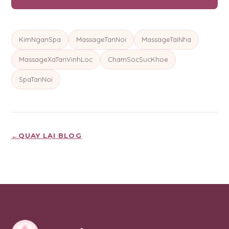
KimNganSpa
MassageTanNoi
MassageTaiNha
MassageXaTanVinhLoc
ChamSocSucKhoe
SpaTanNoi
←
QUAY LẠI BLOG