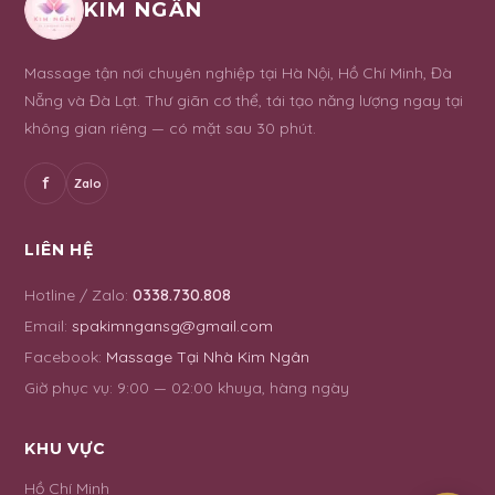
KIM NGÂN
Massage tận nơi chuyên nghiệp tại Hà Nội, Hồ Chí Minh, Đà
Nẵng và Đà Lạt. Thư giãn cơ thể, tái tạo năng lượng ngay tại
không gian riêng — có mặt sau 30 phút.
f
Zalo
LIÊN HỆ
Hotline / Zalo:
0338.730.808
Email:
spakimngansg@gmail.com
Facebook:
Massage Tại Nhà Kim Ngân
Giờ phục vụ:
9:00 — 02:00 khuya, hàng ngày
KHU VỰC
Hồ Chí Minh