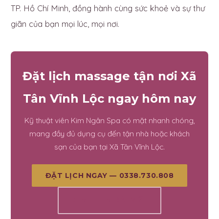
TP. Hồ Chí Minh, đồng hành cùng sức khoẻ và sự thư
giãn của bạn mọi lúc, mọi nơi.
Đặt lịch massage tận nơi Xã
Tân Vĩnh Lộc ngay hôm nay
Kỹ thuật viên Kim Ngân Spa có mặt nhanh chóng,
mang đầy đủ dụng cụ đến tận nhà hoặc khách
sạn của bạn tại Xã Tân Vĩnh Lộc.
ĐẶT LỊCH NGAY — 0338.730.808
XEM THÊM BÀI VIẾT