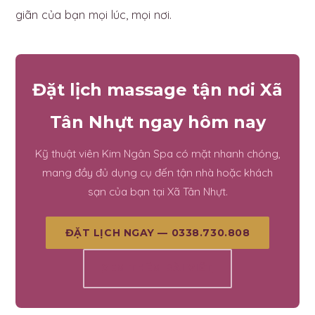
giãn của bạn mọi lúc, mọi nơi.
Đặt lịch massage tận nơi Xã
Tân Nhựt ngay hôm nay
Kỹ thuật viên Kim Ngân Spa có mặt nhanh chóng,
mang đầy đủ dụng cụ đến tận nhà hoặc khách
sạn của bạn tại Xã Tân Nhựt.
ĐẶT LỊCH NGAY — 0338.730.808
XEM THÊM BÀI VIẾT