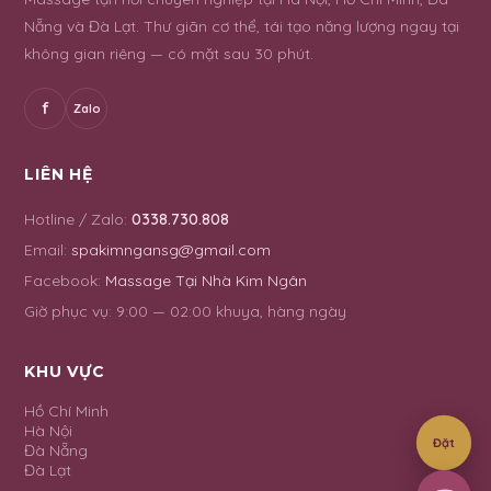
Nẵng và Đà Lạt. Thư giãn cơ thể, tái tạo năng lượng ngay tại
không gian riêng — có mặt sau 30 phút.
f
Zalo
LIÊN HỆ
Hotline / Zalo:
0338.730.808
Email:
spakimngansg@gmail.com
Facebook:
Massage Tại Nhà Kim Ngân
Giờ phục vụ:
9:00 — 02:00 khuya, hàng ngày
KHU VỰC
Hồ Chí Minh
Hà Nội
Đặt
Đà Nẵng
Đà Lạt