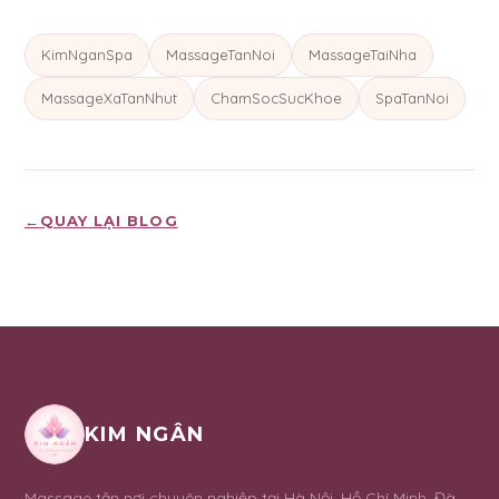
KimNganSpa
MassageTanNoi
MassageTaiNha
MassageXaTanNhut
ChamSocSucKhoe
SpaTanNoi
←
QUAY LẠI BLOG
KIM NGÂN
Massage tận nơi chuyên nghiệp tại Hà Nội, Hồ Chí Minh, Đà