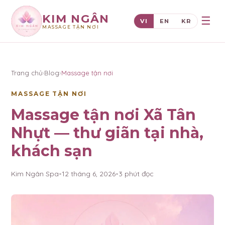
KIM NGÂN
☰
VI
EN
KR
MASSAGE TẬN NƠI
×
KIM NGÂN
Trang chủ
›
Blog
›
Massage tận nơi
MASSAGE TẬN NƠI
Massage tận nơi Xã Tân
Nhựt — thư giãn tại nhà,
khách sạn
Kim Ngân Spa
•
12 tháng 6, 2026
•
3
phút đọc