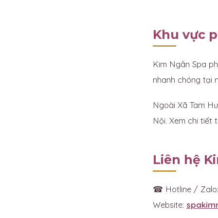
Khu vực p
Kim Ngân Spa phụ
nhanh chóng tại 
Ngoài Xã Tam Hưn
Nội. Xem chi tiết t
Liên hệ K
☎ Hotline / Zalo
Website:
spakim