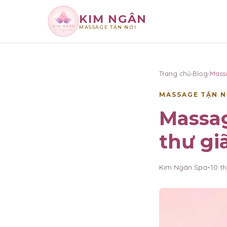
KIM NGÂN
MASSAGE TẬN NƠI
×
KIM NGÂN
Trang chủ
›
Blog
›
Mass
MASSAGE TẬN N
Massa
thư gi
Kim Ngân Spa
•
10 t