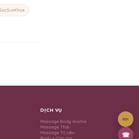
SocSucKhoe
DỊCH VỤ
Đặt
Massage Body Aroma
Massage Thái
Massage Trị Liệu
☎
Body + Cạo Gió