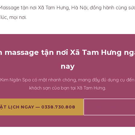
assage tận nơi Xã Tam Hưng, Hà Nội, đồng hành cùng sức
úc, mọi nơi.
ch massage tận nơi Xã Tam Hưng n
nay
n Kim Ngân Spa có mặt nhanh chóng, mang đầy đủ dụng cụ đến
khách sạn của bạn tại Xã Tam Hưng.
XEM THÊM BÀI VI
ẶT LỊCH NGAY — 0338.730.808