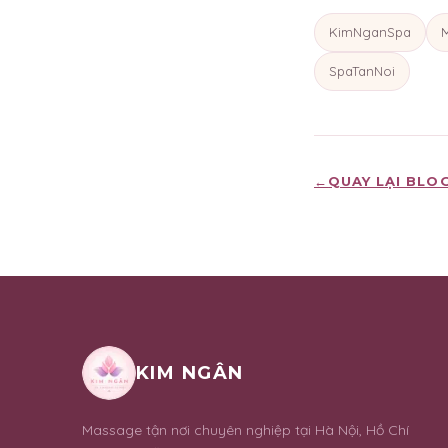
KimNganSpa
SpaTanNoi
←
QUAY LẠI BLO
KIM NGÂN
Massage tận nơi chuyên nghiệp tại Hà Nội, Hồ Chí