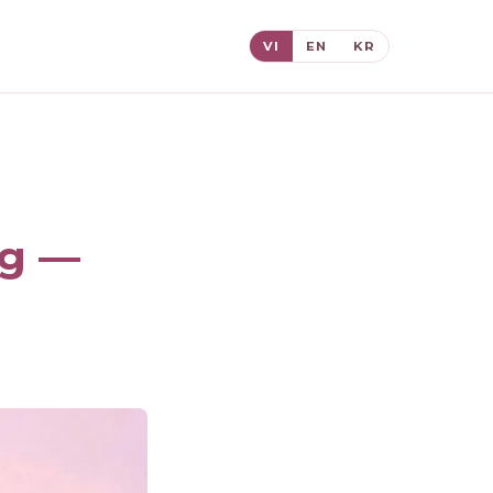
VI
EN
KR
ng —