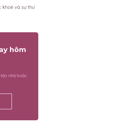
 khoẻ và sự thư
gay hôm
 tận nhà hoặc
ẾT