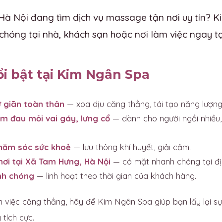
à Nội đang tìm dịch vụ massage tận nơi uy tín? 
chóng tại nhà, khách sạn hoặc nơi làm việc ngay t
ổi bật tại Kim Ngân Spa
 giãn toàn thân
— xoa dịu căng thẳng, tái tạo năng lượng
m đau mỏi vai gáy, lưng cổ
— dành cho người ngồi nhiều,
chăm sóc sức khoẻ
— lưu thông khí huyết, giải cảm.
nơi tại Xã Tam Hưng, Hà Nội
— có mặt nhanh chóng tại đị
nh chóng
— linh hoạt theo thời gian của khách hàng.
 việc căng thẳng, hãy để Kim Ngân Spa giúp bạn lấy lại sự
tích cực.