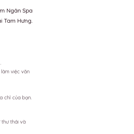
Kim Ngân Spa
ại Tam Hưng.
.
 làm việc văn
a chỉ của bạn.
 thư thái và