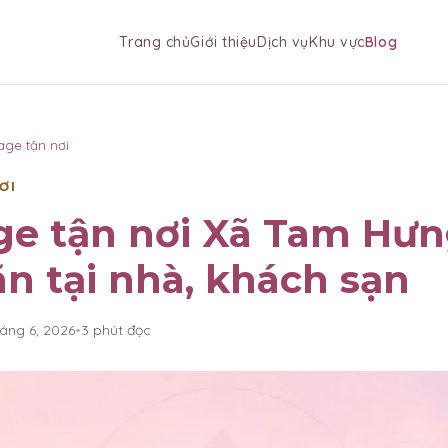
Trang chủ
Giới thiệu
Dịch vụ
Khu vực
Blog
age tận nơi
ƠI
ge tận nơi Xã Tam Hư
ãn tại nhà, khách sạn
háng 6, 2026
•
3
phút đọc