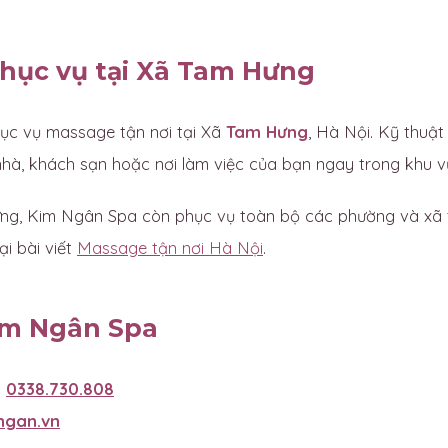
hục vụ tại Xã Tam Hưng
c vụ massage tận nơi tại Xã
Tam Hưng
, Hà Nội. Kỹ thuật
nhà, khách sạn hoặc nơi làm việc của bạn ngay trong khu 
g, Kim Ngân Spa còn phục vụ toàn bộ các phường và xã 
ại bài viết
Massage tận nơi Hà Nội
.
im Ngân Spa
:
0338.730.808
ngan.vn