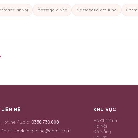
MassageTanNoi
MassageTaiNha
MassageXaTamHung
Cham
G
LIÊN HỆ
KHU VỰC
Hồ Chí Minh
Hotline / Zalo:
0338.730.808
Hà Nội
Email:
spakimngansg@gmail.com
Đà Nẵng
Đà Lạt