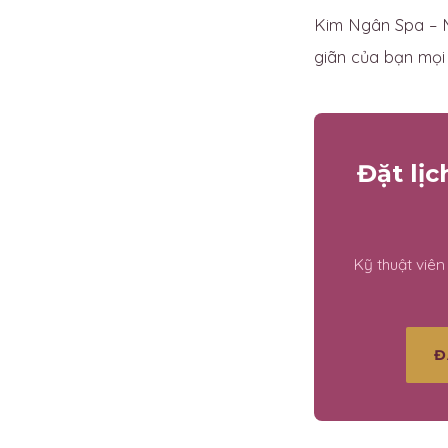
Kim Ngân Spa – M
giãn của bạn mọi l
Đặt lị
Kỹ thuật viê
Đ