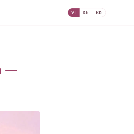
VI
EN
KR
n —