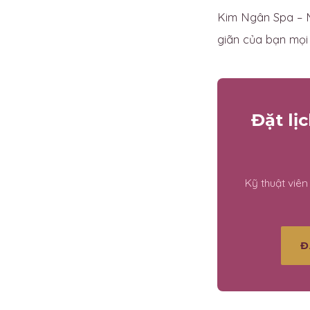
Kim Ngân Spa – M
giãn của bạn mọi l
Đặt lị
Kỹ thuật viê
Đ