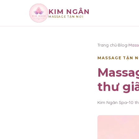
KIM NGÂN
MASSAGE TẬN NƠI
×
KIM NGÂN
Trang chủ
›
Blog
›
Mass
MASSAGE TẬN N
Massag
thư gi
Kim Ngân Spa
•
10 t