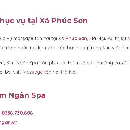
hục vụ tại Xã Phúc Sơn
c vụ massage tận nơi tại Xã
Phúc Sơn
, Hà Nội. Kỹ thuật
hách sạn hoặc nơi làm việc của bạn ngay trong khu vực Phú
n, Kim Ngân Spa còn phục vụ toàn bộ các phường và xã t
ại bài viết
Massage tận nơi Hà Nội
.
im Ngân Spa
:
0338.730.808
ngan.vn