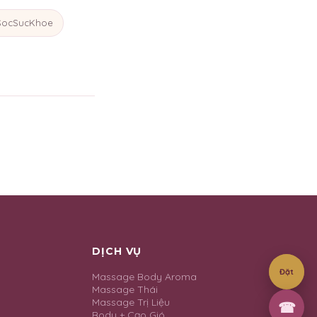
ocSucKhoe
DỊCH VỤ
Đặt
Massage Body Aroma
Massage Thái
Massage Trị Liệu
☎
Body + Cạo Gió