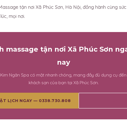
assage tận nơi Xã Phúc Sơn, Hà Nội, đồng hành cùng sức
úc, mọi nơi.
ch massage tận nơi Xã Phúc Sơn n
nay
n Kim Ngân Spa có mặt nhanh chóng, mang đầy đủ dụng cụ đến
khách sạn của bạn tại Xã Phúc Sơn.
XEM THÊM BÀI VI
ẶT LỊCH NGAY — 0338.730.808