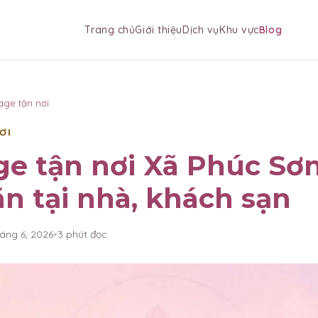
Trang chủ
Giới thiệu
Dịch vụ
Khu vực
Blog
age tận nơi
ƠI
e tận nơi Xã Phúc Sơ
ãn tại nhà, khách sạn
háng 6, 2026
•
3
phút đọc