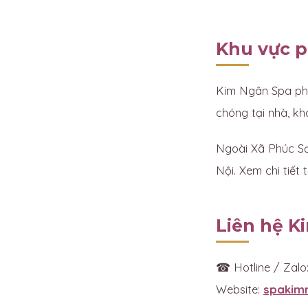
Khu vực p
Kim Ngân Spa phụ
chóng tại nhà, k
Ngoài Xã Phúc Sơ
Nội. Xem chi tiết t
Liên hệ K
☎ Hotline / Zalo
Website:
spakim