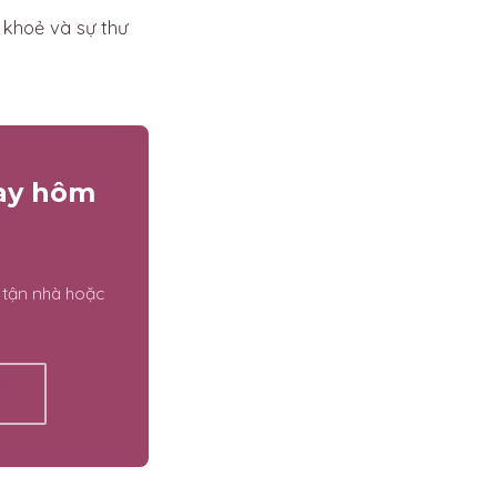
 khoẻ và sự thư
gay hôm
 tận nhà hoặc
ẾT