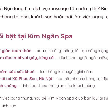
à Nội đang tìm dịch vụ massage tận nơi uy tín? K
chóng tại nhà, khách sạn hoặc nơi làm việc ngay tạ
ổi bật tại Kim Ngân Spa
 giãn toàn thân
— xoa dịu căng thẳng, tái tạo năng lượng
m đau mỏi vai gáy, lưng cổ
— dành cho người ngồi nhiều,
chăm sóc sức khoẻ
— lưu thông khí huyết, giải cảm.
nơi tại Xã Phúc Sơn, Hà Nội
— có mặt nhanh chóng tại địa
nh chóng
— linh hoạt theo thời gian của khách hàng.
 việc căng thẳng, hãy để Kim Ngân Spa giúp bạn lấy lại sự
tích cực.