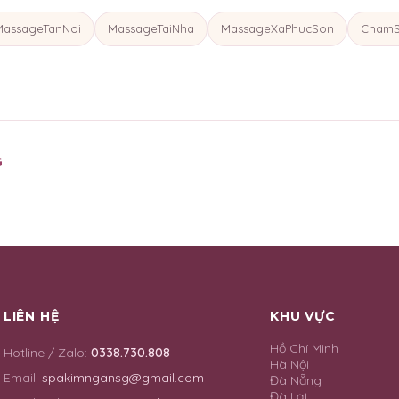
MassageTanNoi
MassageTaiNha
MassageXaPhucSon
ChamS
G
LIÊN HỆ
KHU VỰC
Hồ Chí Minh
Hotline / Zalo:
0338.730.808
Hà Nội
Email:
spakimngansg@gmail.com
Đà Nẵng
Đà Lạt