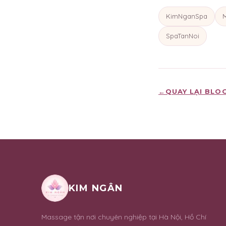
KimNganSpa
SpaTanNoi
←
QUAY LẠI BLO
KIM NGÂN
Massage tận nơi chuyên nghiệp tại Hà Nội, Hồ Chí