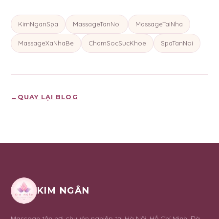
KimNganSpa
MassageTanNoi
MassageTaiNha
MassageXaNhaBe
ChamSocSucKhoe
SpaTanNoi
←
QUAY LẠI BLOG
KIM NGÂN
Massage tận nơi chuyên nghiệp tại Hà Nội, Hồ Chí Minh, Đà