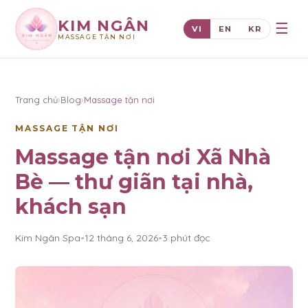
KIM NGÂN
☰
VI
EN
KR
MASSAGE TẬN NƠI
×
KIM NGÂN
Trang chủ
›
Blog
›
Massage tận nơi
MASSAGE TẬN NƠI
Massage tận nơi Xã Nhà
Bè — thư giãn tại nhà,
khách sạn
Kim Ngân Spa
•
12 tháng 6, 2026
•
3
phút đọc