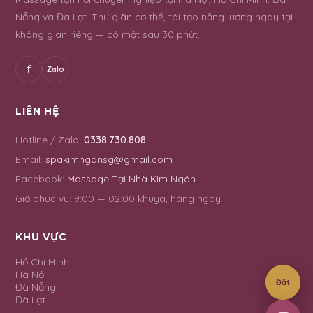
Nẵng và Đà Lạt. Thư giãn cơ thể, tái tạo năng lượng ngay tại
không gian riêng — có mặt sau 30 phút.
f
Zalo
LIÊN HỆ
Hotline / Zalo:
0338.730.808
Email:
spakimngansg@gmail.com
Facebook:
Massage Tại Nhà Kim Ngân
Giờ phục vụ:
9:00 — 02:00 khuya, hàng ngày
KHU VỰC
Hồ Chí Minh
Hà Nội
Đặt
Đà Nẵng
Đà Lạt