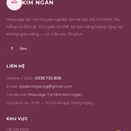
KIM NGÂN
Massage tận nơi chuyên nghiệp tại Hà Nội, Hồ Chí Minh, Đà
Nẵng và Đà Lạt. Thư giãn cơ thể, tái tạo năng lượng ngay tại
không gian riêng — có mặt sau 30 phút.
f
Zalo
LIÊN HỆ
Hotline / Zalo:
0338.730.808
Email:
spakimngansg@gmail.com
Facebook:
Massage Tại Nhà Kim Ngân
Giờ phục vụ:
9:00 — 02:00 khuya, hàng ngày
KHU VỰC
Hồ Chí Minh