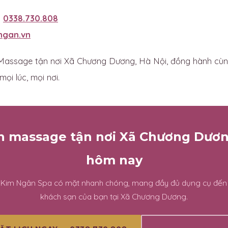
:
0338.730.808
ngan.vn
assage tận nơi Xã Chương Dương, Hà Nội, đồng hành cùn
ọi lúc, mọi nơi.
ch massage tận nơi Xã Chương Dươ
hôm nay
n Kim Ngân Spa có mặt nhanh chóng, mang đầy đủ dụng cụ đến
khách sạn của bạn tại Xã Chương Dương.