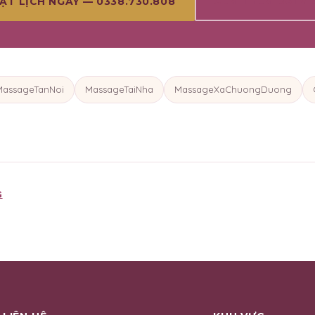
XEM THÊM BÀI VI
ẶT LỊCH NGAY — 0338.730.808
MassageTanNoi
MassageTaiNha
MassageXaChuongDuong
G