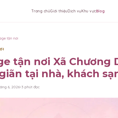
Trang chủ
Giới thiệu
Dịch vụ
Khu vực
Blog
age tận nơi
ƠI
ge tận nơi Xã Chương
giãn tại nhà, khách sạ
háng 6, 2026
•
3
phút đọc