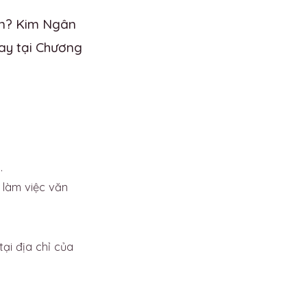
ín? Kim Ngân
ay tại Chương
.
 làm việc văn
ại địa chỉ của