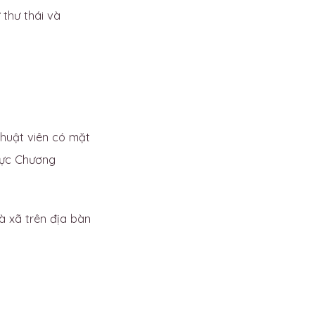
 thư thái và
thuật viên có mặt
vực Chương
 xã trên địa bàn