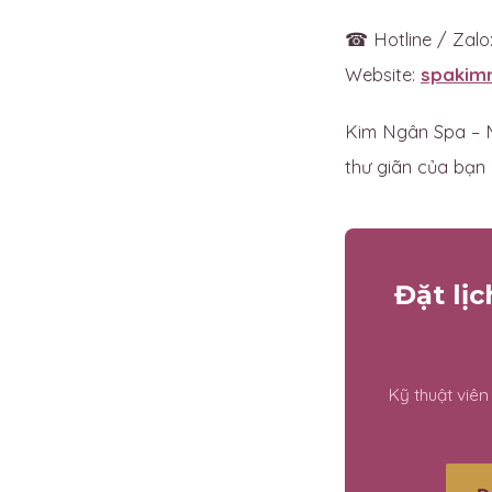
☎ Hotline / Zalo
Website:
spakim
Kim Ngân Spa – M
thư giãn của bạn m
Đặt lị
Kỹ thuật viê