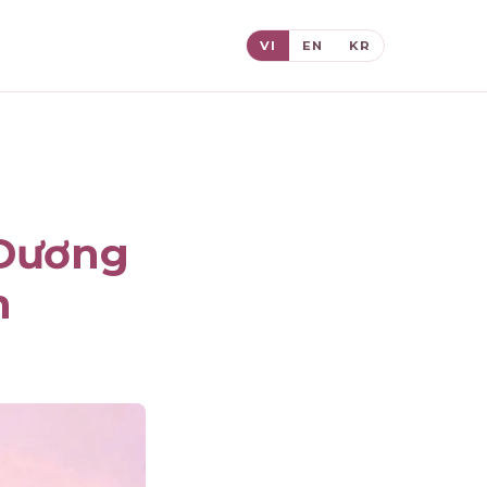
VI
EN
KR
 Dương
n