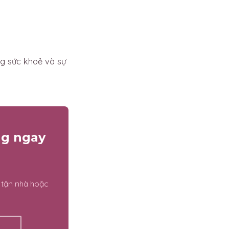
g sức khoẻ và sự
ng ngay
 tận nhà hoặc