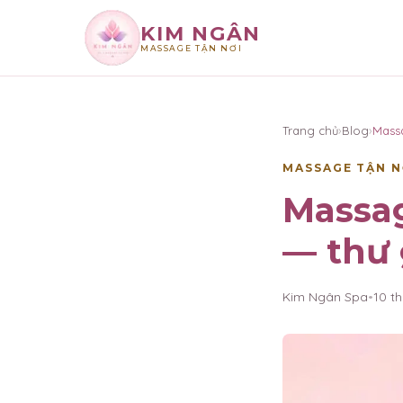
KIM NGÂN
MASSAGE TẬN NƠI
×
KIM NGÂN
Trang chủ
›
Blog
›
Mass
MASSAGE TẬN N
Massa
— thư 
Kim Ngân Spa
•
10 t