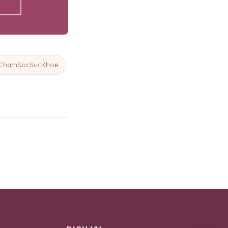
ẾT
ChamSocSucKhoe