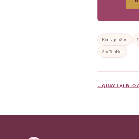
Đ
KimNganSpa
SpaTanNoi
←
QUAY LẠI BLO