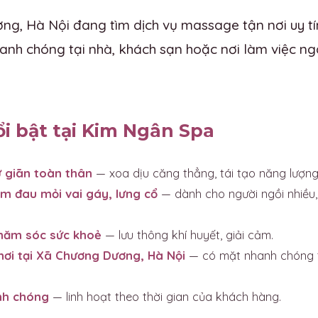
g, Hà Nội đang tìm dịch vụ massage tận nơi uy t
anh chóng tại nhà, khách sạn hoặc nơi làm việc ng
ổi bật tại Kim Ngân Spa
 giãn toàn thân
— xoa dịu căng thẳng, tái tạo năng lượng
m đau mỏi vai gáy, lưng cổ
— dành cho người ngồi nhiều,
chăm sóc sức khoẻ
— lưu thông khí huyết, giải cảm.
nơi tại Xã Chương Dương, Hà Nội
— có mặt nhanh chóng t
nh chóng
— linh hoạt theo thời gian của khách hàng.