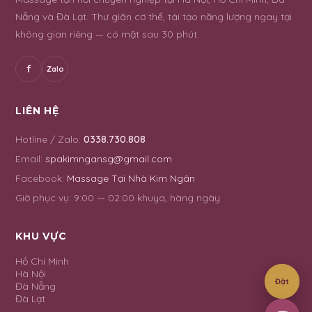
Nẵng và Đà Lạt. Thư giãn cơ thể, tái tạo năng lượng ngay tại
không gian riêng — có mặt sau 30 phút.
f
Zalo
LIÊN HỆ
Hotline / Zalo:
0338.730.808
Email:
spakimngansg@gmail.com
Facebook:
Massage Tại Nhà Kim Ngân
Giờ phục vụ:
9:00 — 02:00 khuya, hàng ngày
KHU VỰC
Hồ Chí Minh
Hà Nội
Đặt
Đà Nẵng
Đà Lạt