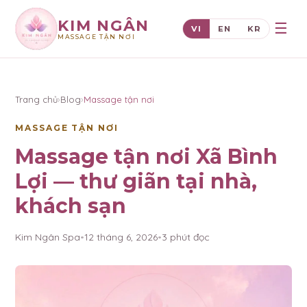
KIM NGÂN
☰
VI
EN
KR
MASSAGE TẬN NƠI
×
KIM NGÂN
Trang chủ
›
Blog
›
Massage tận nơi
MASSAGE TẬN NƠI
Massage tận nơi Xã Bình
Lợi — thư giãn tại nhà,
khách sạn
Kim Ngân Spa
•
12 tháng 6, 2026
•
3
phút đọc