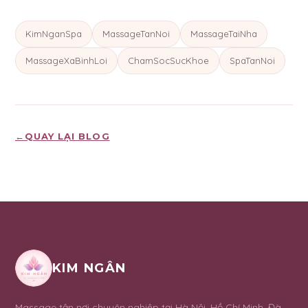
KimNganSpa
MassageTanNoi
MassageTaiNha
MassageXaBinhLoi
ChamSocSucKhoe
SpaTanNoi
←
QUAY LẠI BLOG
KIM NGÂN
Massage tận nơi chuyên nghiệp tại Hà Nội, Hồ Chí Minh, Đà