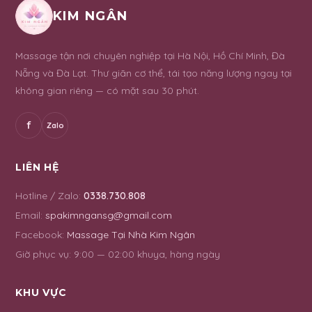
KIM NGÂN
Massage tận nơi chuyên nghiệp tại Hà Nội, Hồ Chí Minh, Đà
Nẵng và Đà Lạt. Thư giãn cơ thể, tái tạo năng lượng ngay tại
không gian riêng — có mặt sau 30 phút.
f
Zalo
LIÊN HỆ
Hotline / Zalo:
0338.730.808
Email:
spakimngansg@gmail.com
Facebook:
Massage Tại Nhà Kim Ngân
Giờ phục vụ:
9:00 — 02:00 khuya, hàng ngày
KHU VỰC