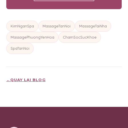
KimNganSpa
MassageTanNoi
MassageTaiNha
MassagePhuongYenHoa
ChamSocSucKhoe
SpaTanNoi
←
QUAY LẠI BLOG