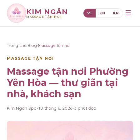
KIM NGÂN
☰
VI
EN
KR
MASSAGE TẬN NƠI
×
KIM NGÂN
Trang chủ
›
Blog
›
Massage tận nơi
MASSAGE TẬN NƠI
Massage tận nơi Phường
Yên Hòa — thư giãn tại
nhà, khách sạn
Kim Ngân Spa
•
10 tháng 6, 2026
•
3
phút đọc