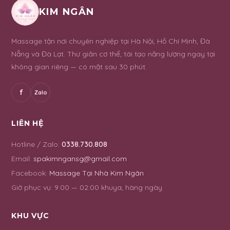
KIM NGÂN
Massage tận nơi chuyên nghiệp tại Hà Nội, Hồ Chí Minh, Đà
Nẵng và Đà Lạt. Thư giãn cơ thể, tái tạo năng lượng ngay tại
không gian riêng — có mặt sau 30 phút.
f
Zalo
LIÊN HỆ
Hotline / Zalo:
0338.730.808
Email:
spakimngansg@gmail.com
Facebook:
Massage Tại Nhà Kim Ngân
Giờ phục vụ:
9:00 — 02:00 khuya, hàng ngày
KHU VỰC