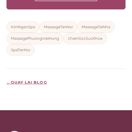
KimNganSpa
MassageTanNoi
MassageTaiNha
MassagePhuongVietHung
ChamSocSucKhoe
SpaTanNoi
←
QUAY LẠI BLOG