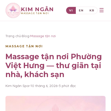
KIM NGÂN
☰
VI
EN
KR
MASSAGE TẬN NƠI
×
KIM NGÂN
Trang chủ
›
Blog
›
Massage tận nơi
MASSAGE TẬN NƠI
Massage tận nơi Phường
Việt Hưng — thư giãn tại
nhà, khách sạn
Kim Ngân Spa
•
10 tháng 6, 2026
•
3
phút đọc