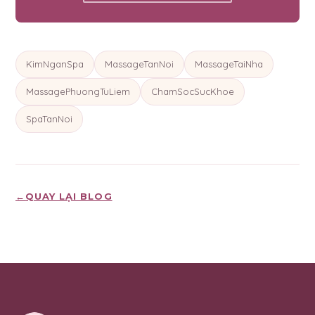
KimNganSpa
MassageTanNoi
MassageTaiNha
MassagePhuongTuLiem
ChamSocSucKhoe
SpaTanNoi
←
QUAY LẠI BLOG