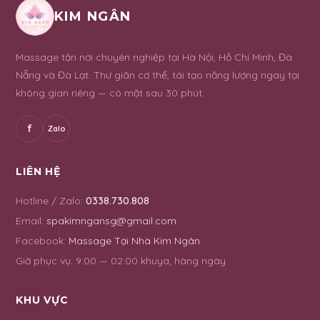
KIM NGÂN
Massage tận nơi chuyên nghiệp tại Hà Nội, Hồ Chí Minh, Đà
Nẵng và Đà Lạt. Thư giãn cơ thể, tái tạo năng lượng ngay tại
không gian riêng — có mặt sau 30 phút.
f
Zalo
LIÊN HỆ
Hotline / Zalo:
0338.730.808
Email:
spakimngansg@gmail.com
Facebook:
Massage Tại Nhà Kim Ngân
Giờ phục vụ:
9:00 — 02:00 khuya, hàng ngày
KHU VỰC