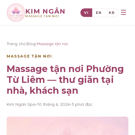
KIM NGÂN
☰
VI
EN
KR
MASSAGE TẬN NƠI
×
KIM NGÂN
Trang chủ
›
Blog
›
Massage tận nơi
MASSAGE TẬN NƠI
Massage tận nơi Phường
Từ Liêm — thư giãn tại
nhà, khách sạn
Kim Ngân Spa
•
10 tháng 6, 2026
•
3
phút đọc