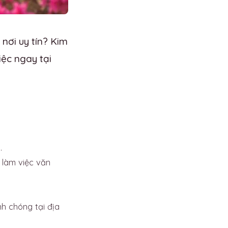
nơi uy tín? Kim
ệc ngay tại
.
 làm việc văn
 chóng tại địa