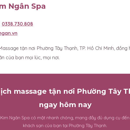
im Ngân Spa
:
0338.730.808
ngan.vn
assage tận nơi Phường Tây Thạnh, TP. Hồ Chí Minh, đồng 
ãn của bạn mọi lúc, mọi nơi.
lịch massage tận nơi Phường Tây 
ngay hôm nay
n Kim Ngân Spa có mặt nhanh chóng, mang đầy đủ dụng cụ đến
khách sạn của bạn tại Phường Tây Thạnh.