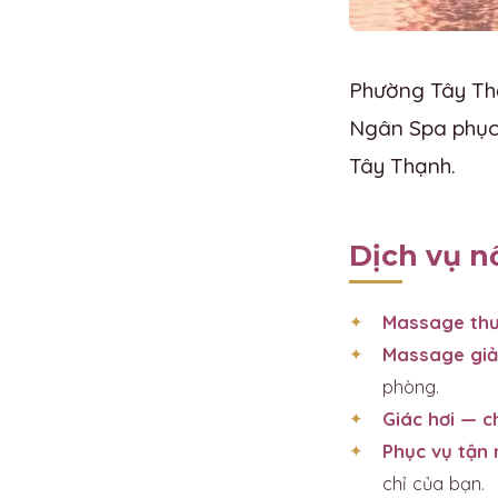
Phường Tây Thạ
Ngân Spa phục 
Tây Thạnh.
Dịch vụ n
Massage thư
Massage giả
phòng.
Giác hơi — 
Phục vụ tận 
chỉ của bạn.