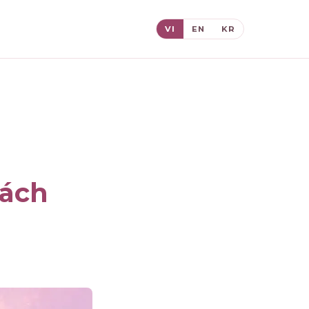
VI
EN
KR
hách