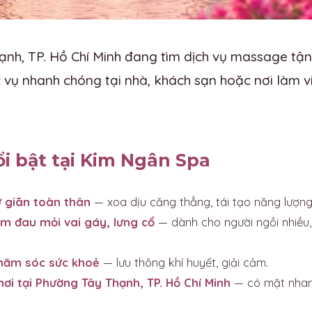
nh, TP. Hồ Chí Minh đang tìm dịch vụ massage tận 
vụ nhanh chóng tại nhà, khách sạn hoặc nơi làm vi
ổi bật tại Kim Ngân Spa
 giãn toàn thân
— xoa dịu căng thẳng, tái tạo năng lượng
m đau mỏi vai gáy, lưng cổ
— dành cho người ngồi nhiều,
chăm sóc sức khoẻ
— lưu thông khí huyết, giải cảm.
nơi tại Phường Tây Thạnh, TP. Hồ Chí Minh
— có mặt nhanh