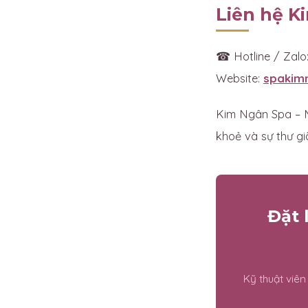
Liên hệ K
☎ Hotline / Zalo
Website:
spakim
Kim Ngân Spa – M
khoẻ và sự thư gi
Đặt 
Kỹ thuật viê