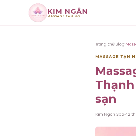
KIM NGÂN
MASSAGE TẬN NƠI
×
KIM NGÂN
Trang chủ
›
Blog
›
Mass
MASSAGE TẬN N
Massag
Thạnh 
sạn
Kim Ngân Spa
•
12 t