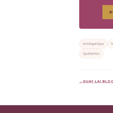
Đ
KimNganSpa
SpaTanNoi
←
QUAY LẠI BLO