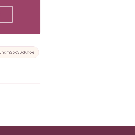
ẾT
ChamSocSucKhoe