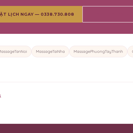
XEM THÊM BÀI VI
ẶT LỊCH NGAY — 0338.730.808
MassageTanNoi
MassageTaiNha
MassagePhuongTayThanh
G