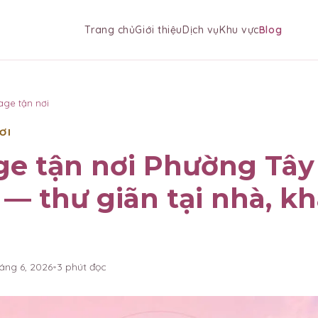
Trang chủ
Giới thiệu
Dịch vụ
Khu vực
Blog
age tận nơi
ƠI
e tận nơi Phường Tây
— thư giãn tại nhà, k
háng 6, 2026
•
3
phút đọc