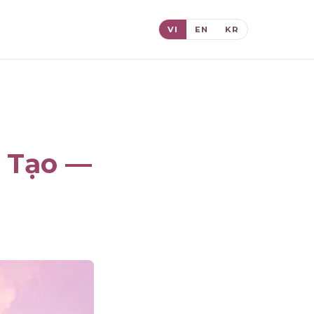
VI
EN
KR
 Tạo —