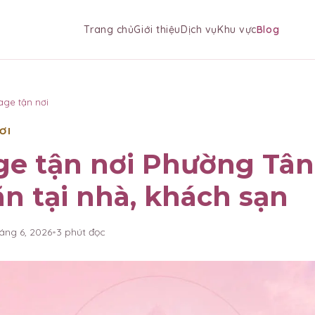
Trang chủ
Giới thiệu
Dịch vụ
Khu vực
Blog
age tận nơi
ƠI
e tận nơi Phường Tân
ãn tại nhà, khách sạn
háng 6, 2026
•
3
phút đọc