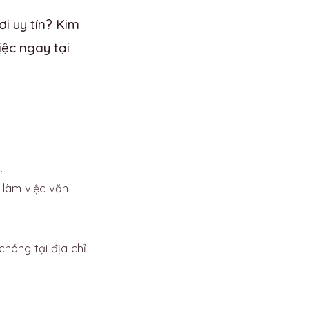
i uy tín? Kim
ệc ngay tại
.
 làm việc văn
hóng tại địa chỉ