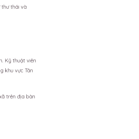
 thư thái và
h. Kỹ thuật viên
ng khu vực Tân
ã trên địa bàn