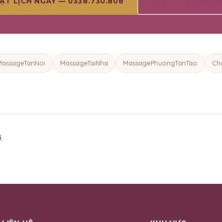
XEM THÊM BÀI VI
ẶT LỊCH NGAY — 0338.730.808
MassageTanNoi
MassageTaiNha
MassagePhuongTanTao
Ch
G