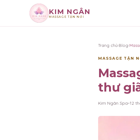
KIM NGÂN
MASSAGE TẬN NƠI
×
KIM NGÂN
Trang chủ
›
Blog
›
Mass
MASSAGE TẬN N
Massag
thư gi
Kim Ngân Spa
•
12 t