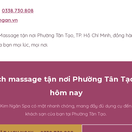
:
0338.730.808
ngan.vn
assage tận nơi Phường Tân Tạo, TP. Hồ Chí Minh, đồng hà
 bạn mọi lúc, mọi nơi.
ịch massage tận nơi Phường Tân Tạ
hôm nay
n Kim Ngân Spa có mặt nhanh chóng, mang đầy đủ dụng cụ đến
khách sạn của bạn tại Phường Tân Tạo.