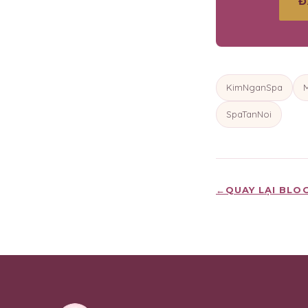
Đ
KimNganSpa
SpaTanNoi
←
QUAY LẠI BLO