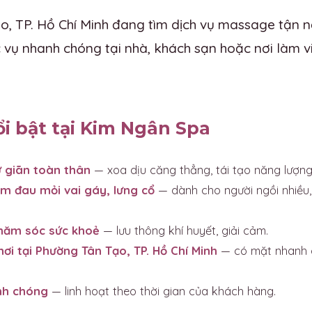
, TP. Hồ Chí Minh đang tìm dịch vụ massage tận nơ
vụ nhanh chóng tại nhà, khách sạn hoặc nơi làm vi
ổi bật tại Kim Ngân Spa
 giãn toàn thân
— xoa dịu căng thẳng, tái tạo năng lượng
m đau mỏi vai gáy, lưng cổ
— dành cho người ngồi nhiều,
chăm sóc sức khoẻ
— lưu thông khí huyết, giải cảm.
nơi tại Phường Tân Tạo, TP. Hồ Chí Minh
— có mặt nhanh c
nh chóng
— linh hoạt theo thời gian của khách hàng.