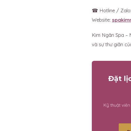
☎ Hotline / Zalo
Website:
spakim
Kim Ngân Spa – M
và sự thư giãn của
Đặt l
Kỹ thuật viê