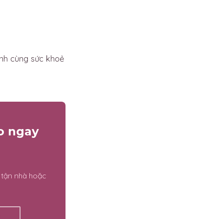
nh cùng sức khoẻ
o ngay
 tận nhà hoặc