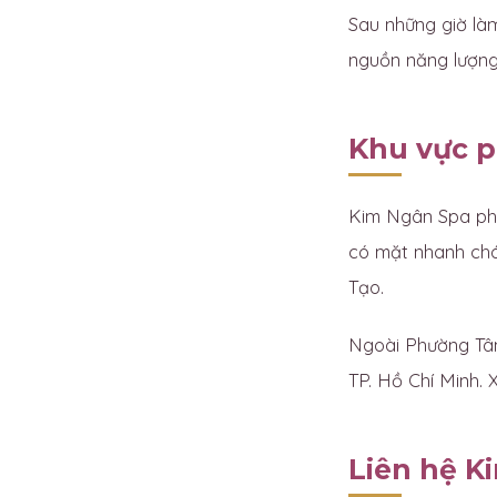
Sau những giờ làm
nguồn năng lượng 
Khu vực p
Kim Ngân Spa ph
có mặt nhanh chó
Tạo.
Ngoài Phường Tân
TP. Hồ Chí Minh. X
Liên hệ K