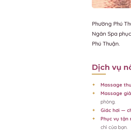
Phường Phú Thu
Ngân Spa phục 
Phú Thuận.
Dịch vụ n
Massage thư
Massage giả
phòng.
Giác hơi — 
Phục vụ tận 
chỉ của bạn.