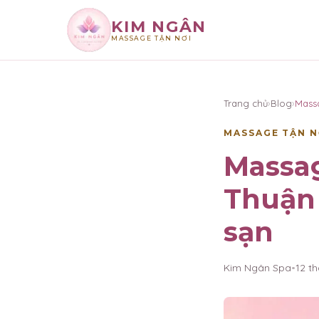
KIM NGÂN
MASSAGE TẬN NƠI
×
KIM NGÂN
Trang chủ
›
Blog
›
Mass
MASSAGE TẬN N
Massa
Thuận 
sạn
Kim Ngân Spa
•
12 t