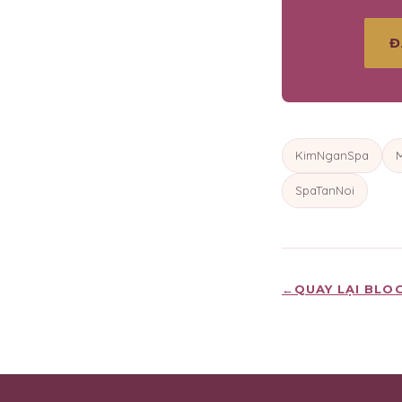
Đ
KimNganSpa
SpaTanNoi
←
QUAY LẠI BLO