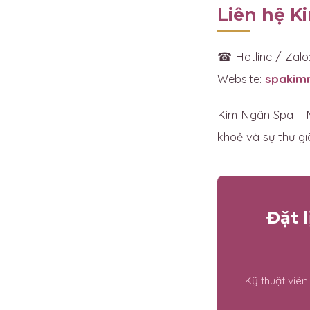
Liên hệ K
☎ Hotline / Zalo
Website:
spakim
Kim Ngân Spa – M
khoẻ và sự thư gi
Đặt 
Kỹ thuật viê