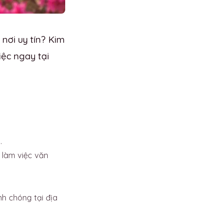
nơi uy tín? Kim
ệc ngay tại
.
 làm việc văn
h chóng tại địa