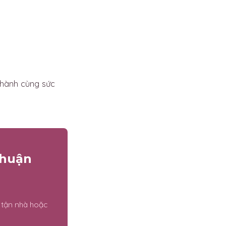
 hành cùng sức
Thuận
 tận nhà hoặc