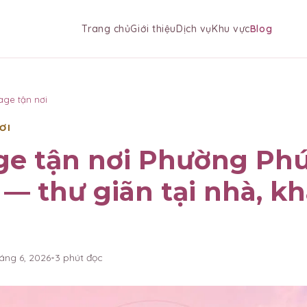
Trang chủ
Giới thiệu
Dịch vụ
Khu vực
Blog
age tận nơi
ƠI
ge tận nơi Phường Ph
— thư giãn tại nhà, k
háng 6, 2026
•
3
phút đọc