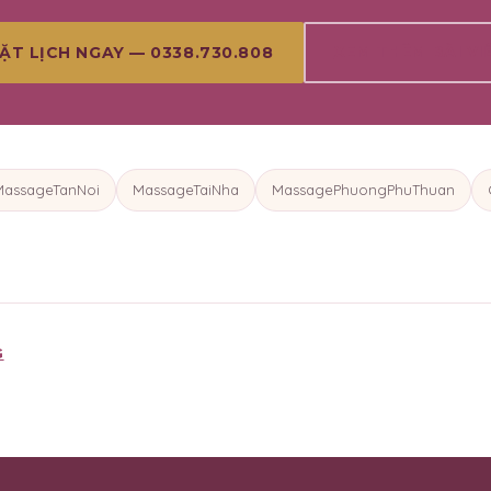
XEM THÊM BÀI VI
ẶT LỊCH NGAY — 0338.730.808
MassageTanNoi
MassageTaiNha
MassagePhuongPhuThuan
G