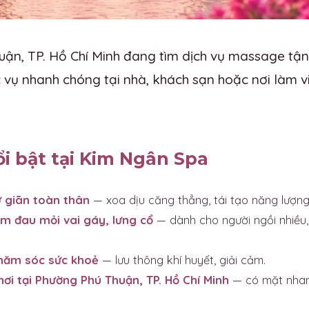
ận, TP. Hồ Chí Minh đang tìm dịch vụ massage tận 
vụ nhanh chóng tại nhà, khách sạn hoặc nơi làm vi
ổi bật tại Kim Ngân Spa
 giãn toàn thân
— xoa dịu căng thẳng, tái tạo năng lượng
m đau mỏi vai gáy, lưng cổ
— dành cho người ngồi nhiều,
chăm sóc sức khoẻ
— lưu thông khí huyết, giải cảm.
nơi tại Phường Phú Thuận, TP. Hồ Chí Minh
— có mặt nhan