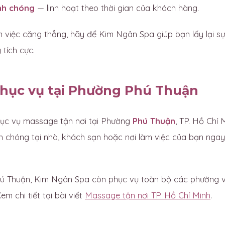
nh chóng
— linh hoạt theo thời gian của khách hàng.
 việc căng thẳng, hãy để Kim Ngân Spa giúp bạn lấy lại sự
tích cực.
hục vụ tại Phường Phú Thuận
ục vụ massage tận nơi tại Phường
Phú Thuận
, TP. Hồ Chí 
h chóng tại nhà, khách sạn hoặc nơi làm việc của bạn ngay
 Thuận, Kim Ngân Spa còn phục vụ toàn bộ các phường và
em chi tiết tại bài viết
Massage tận nơi TP. Hồ Chí Minh
.