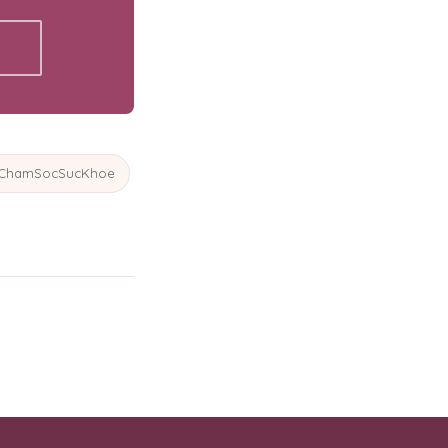
ẾT
ChamSocSucKhoe