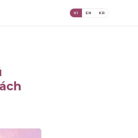
VI
EN
KR
ú
hách