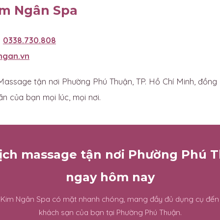
im Ngân Spa
:
0338.730.808
ngan.vn
assage tận nơi Phường Phú Thuận, TP. Hồ Chí Minh, đồng
ãn của bạn mọi lúc, mọi nơi.
lịch massage tận nơi Phường Phú 
ngay hôm nay
n Kim Ngân Spa có mặt nhanh chóng, mang đầy đủ dụng cụ đến
khách sạn của bạn tại Phường Phú Thuận.