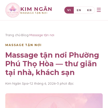
KIM NGÂN
☰
VI
EN
KR
MASSAGE TẬN NƠI
×
KIM NGÂN
Trang chủ
›
Blog
›
Massage tận nơi
MASSAGE TẬN NƠI
Massage tận nơi Phường
Phú Thọ Hòa — thư giãn
tại nhà, khách sạn
Kim Ngân Spa
•
12 tháng 6, 2026
•
3
phút đọc