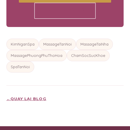
XEM THÊM BÀI VIẾT
KimNganSpa
MassageTanNoi
MassageTaiNha
MassagePhuongPhuThoHoa
ChamSocSucKhoe
SpaTanNoi
←
QUAY LẠI BLOG