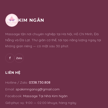
KIM NGÂN
Massage tận nơi chuyên nghiệp tại Hà Nội, Hồ Chí Minh, Đà
Nẵng và Đà Lạt. Thư giãn cơ thể, tái tạo năng lượng ngay tại
không gian riêng — có mặt sau 30 phút.
f
Zalo
LIÊN HỆ
Hotline / Zalo:
0338.730.808
Email:
spakimngansg@gmail.com
Facebook:
Massage Tại Nhà Kim Ngân
Giờ phục vụ:
9:00 — 02:00 khuya, hàng ngày