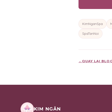
KimNganSpa
SpaTanNoi
←
QUAY LẠI BLO
KIM NGÂN