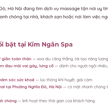
ô, Hà Nội đang tìm dịch vụ massage tận nơi uy t
anh chóng tại nhà, khách sạn hoặc nơi làm việc ng
ổi bật tại Kim Ngân Spa
 giãn toàn thân
— xoa dịu căng thẳng, tái tạo năng lượng
m đau mỏi vai gáy, lưng cổ
— dành cho người ngồi nhiều,
chăm sóc sức khoẻ
— lưu thông khí huyết, giải cảm.
nơi tại Phường Nghĩa Đô, Hà Nội
— có mặt nhanh chóng tạ
nh chóng
— linh hoạt theo thời gian của khách hàng.