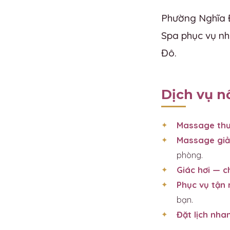
Phường Nghĩa Đ
Spa phục vụ nh
Đô.
Dịch vụ n
Massage thư
Massage giả
phòng.
Giác hơi — 
Phục vụ tận 
bạn.
Đặt lịch nha