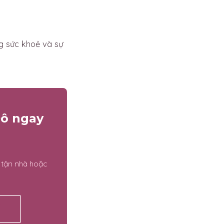
g sức khoẻ và sự
Đô ngay
 tận nhà hoặc
ẾT