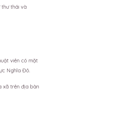
 thư thái và
huật viên có mặt
vực Nghĩa Đô.
 xã trên địa bàn