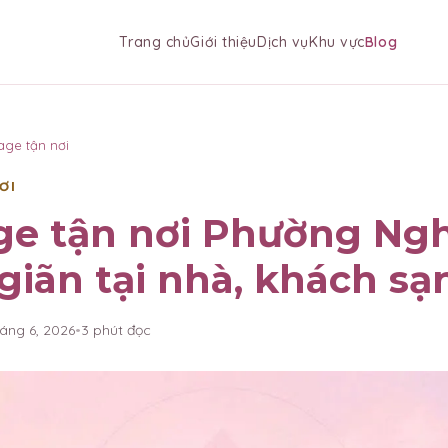
Trang chủ
Giới thiệu
Dịch vụ
Khu vực
Blog
age tận nơi
ƠI
e tận nơi Phường Ngh
giãn tại nhà, khách sạ
háng 6, 2026
•
3
phút đọc