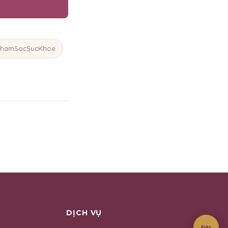
hamSocSucKhoe
DỊCH VỤ
Đặt