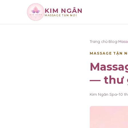
KIM NGÂN
MASSAGE TẬN NƠI
×
KIM NGÂN
Trang chủ
›
Blog
›
Mass
MASSAGE TẬN N
Massag
— thư 
Kim Ngân Spa
•
10 t