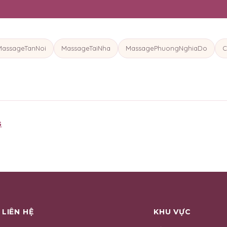
MassageTanNoi
MassageTaiNha
MassagePhuongNghiaDo
C
G
LIÊN HỆ
KHU VỰC