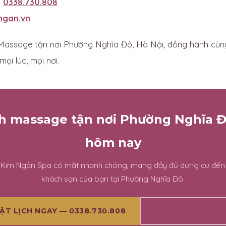
:
0338.730.808
ngan.vn
assage tận nơi Phường Nghĩa Đô, Hà Nội, đồng hành cùn
ọi lúc, mọi nơi.
ch massage tận nơi Phường Nghĩa 
hôm nay
n Kim Ngân Spa có mặt nhanh chóng, mang đầy đủ dụng cụ đến
khách sạn của bạn tại Phường Nghĩa Đô.
XEM THÊM BÀI VI
ẶT LỊCH NGAY — 0338.730.808