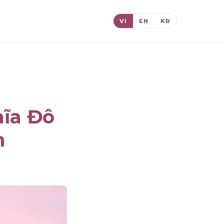
VI
EN
KR
ĩa Đô
n