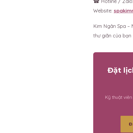
☎ Hotline / Zalo
Website:
spakim
Kim Ngân Spa – M
thư giãn của bạn m
Đặt lị
Kỹ thuật viê
Đ