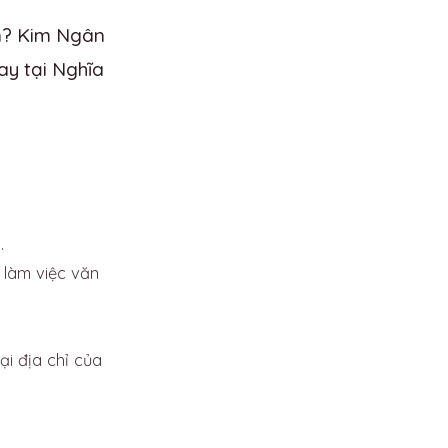
ín? Kim Ngân
ay tại Nghĩa
.
 làm việc văn
i địa chỉ của