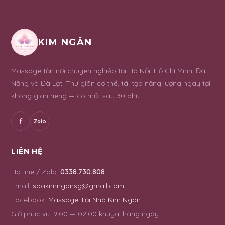
KIM NGÂN
Massage tận nơi chuyên nghiệp tại Hà Nội, Hồ Chí Minh, Đà
Nẵng và Đà Lạt. Thư giãn cơ thể, tái tạo năng lượng ngay tại
không gian riêng — có mặt sau 30 phút.
f
Zalo
LIÊN HỆ
Hotline / Zalo:
0338.730.808
Email:
spakimngansg@gmail.com
Facebook:
Massage Tại Nhà Kim Ngân
Giờ phục vụ:
9:00 — 02:00 khuya, hàng ngày