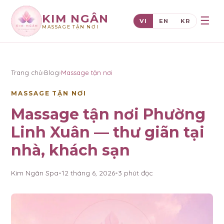
KIM NGÂN
☰
VI
EN
KR
MASSAGE TẬN NƠI
×
KIM NGÂN
Trang chủ
›
Blog
›
Massage tận nơi
MASSAGE TẬN NƠI
Massage tận nơi Phường
Linh Xuân — thư giãn tại
nhà, khách sạn
Kim Ngân Spa
•
12 tháng 6, 2026
•
3
phút đọc