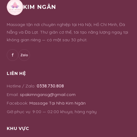
KIM NGÂN
Massage tận nơi chuyên nghiệp tại Hà Nội, Hồ Chí Minh, Đà
Nẵng và Đà Lạt. Thư giãn cơ thể, tái tạo năng lượng ngay tại
không gian riêng — có mặt sau 30 phút.
f
Zalo
LIÊN HỆ
Hotline / Zalo:
0338.730.808
Email:
spakimngansg@gmail.com
Facebook:
Massage Tại Nhà Kim Ngân
Giờ phục vụ:
9:00 — 02:00 khuya, hàng ngày
KHU VỰC