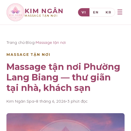
KIM NGÂN
☰
VI
EN
KR
MASSAGE TẬN NƠI
×
KIM NGÂN
Trang chủ
›
Blog
›
Massage tận nơi
MASSAGE TẬN NƠI
Massage tận nơi Phường
Lang Biang — thư giãn
tại nhà, khách sạn
Kim Ngân Spa
•
8 tháng 6, 2026
•
3
phút đọc