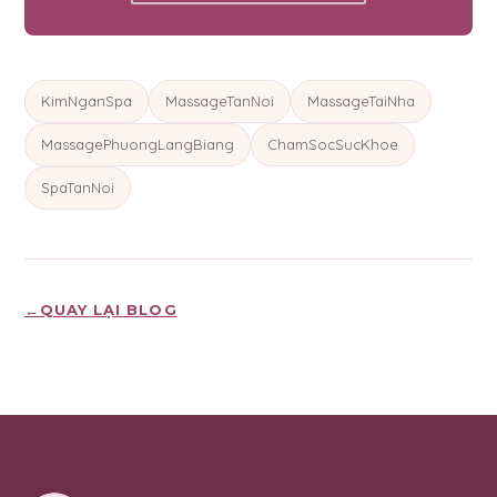
KimNganSpa
MassageTanNoi
MassageTaiNha
MassagePhuongLangBiang
ChamSocSucKhoe
SpaTanNoi
←
QUAY LẠI BLOG