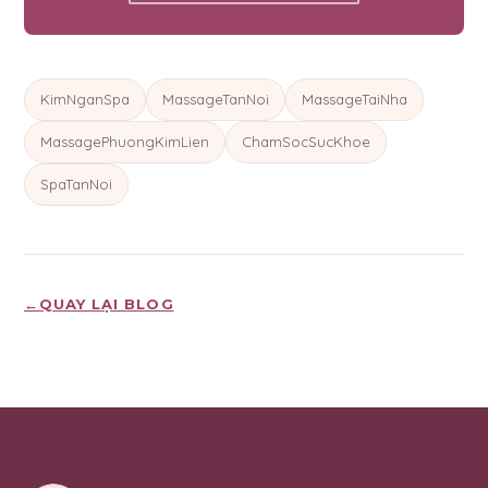
KimNganSpa
MassageTanNoi
MassageTaiNha
MassagePhuongKimLien
ChamSocSucKhoe
SpaTanNoi
←
QUAY LẠI BLOG