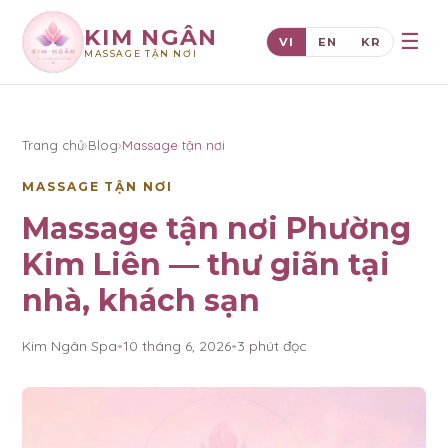
KIM NGÂN
☰
VI
EN
KR
MASSAGE TẬN NƠI
×
KIM NGÂN
Trang chủ
›
Blog
›
Massage tận nơi
MASSAGE TẬN NƠI
Massage tận nơi Phường
Kim Liên — thư giãn tại
nhà, khách sạn
Kim Ngân Spa
•
10 tháng 6, 2026
•
3
phút đọc