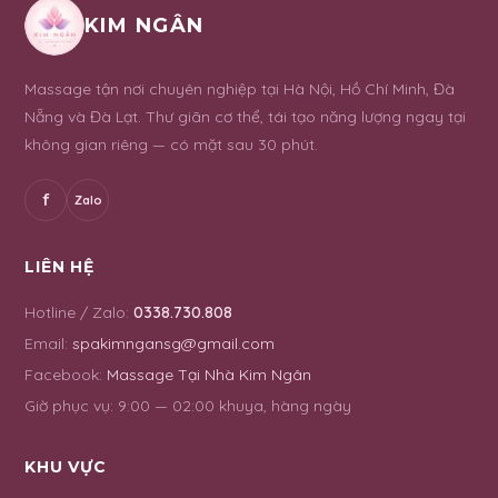
KIM NGÂN
Massage tận nơi chuyên nghiệp tại Hà Nội, Hồ Chí Minh, Đà
Nẵng và Đà Lạt. Thư giãn cơ thể, tái tạo năng lượng ngay tại
không gian riêng — có mặt sau 30 phút.
f
Zalo
LIÊN HỆ
Hotline / Zalo:
0338.730.808
Email:
spakimngansg@gmail.com
Facebook:
Massage Tại Nhà Kim Ngân
Giờ phục vụ:
9:00 — 02:00 khuya, hàng ngày
KHU VỰC