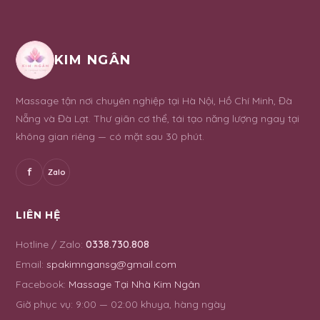
KIM NGÂN
Massage tận nơi chuyên nghiệp tại Hà Nội, Hồ Chí Minh, Đà
Nẵng và Đà Lạt. Thư giãn cơ thể, tái tạo năng lượng ngay tại
không gian riêng — có mặt sau 30 phút.
f
Zalo
LIÊN HỆ
Hotline / Zalo:
0338.730.808
Email:
spakimngansg@gmail.com
Facebook:
Massage Tại Nhà Kim Ngân
Giờ phục vụ:
9:00 — 02:00 khuya, hàng ngày