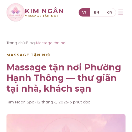
KIM NGÂN
☰
VI
EN
KR
MASSAGE TẬN NƠI
×
KIM NGÂN
Trang chủ
›
Blog
›
Massage tận nơi
MASSAGE TẬN NƠI
Massage tận nơi Phường
Hạnh Thông — thư giãn
tại nhà, khách sạn
Kim Ngân Spa
•
12 tháng 6, 2026
•
3
phút đọc