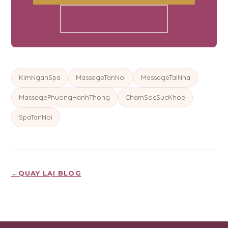
XEM THÊM BÀI VIẾT
KimNganSpa
MassageTanNoi
MassageTaiNha
MassagePhuongHanhThong
ChamSocSucKhoe
SpaTanNoi
←
QUAY LẠI BLOG