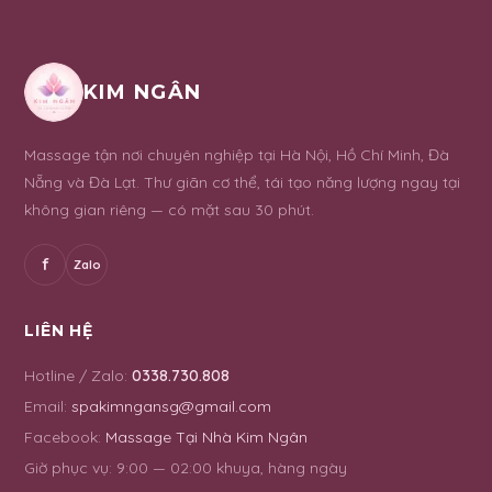
KIM NGÂN
Massage tận nơi chuyên nghiệp tại Hà Nội, Hồ Chí Minh, Đà
Nẵng và Đà Lạt. Thư giãn cơ thể, tái tạo năng lượng ngay tại
không gian riêng — có mặt sau 30 phút.
f
Zalo
LIÊN HỆ
Hotline / Zalo:
0338.730.808
Email:
spakimngansg@gmail.com
Facebook:
Massage Tại Nhà Kim Ngân
Giờ phục vụ:
9:00 — 02:00 khuya, hàng ngày