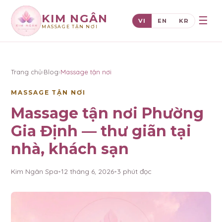
KIM NGÂN
☰
VI
EN
KR
MASSAGE TẬN NƠI
×
KIM NGÂN
Trang chủ
›
Blog
›
Massage tận nơi
MASSAGE TẬN NƠI
Massage tận nơi Phường
Gia Định — thư giãn tại
nhà, khách sạn
Kim Ngân Spa
•
12 tháng 6, 2026
•
3
phút đọc