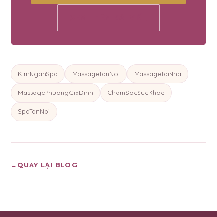
XEM THÊM BÀI VIẾT
KimNganSpa
MassageTanNoi
MassageTaiNha
MassagePhuongGiaDinh
ChamSocSucKhoe
SpaTanNoi
←
QUAY LẠI BLOG