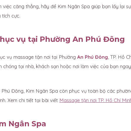
 việc căng thẳng, hãy để Kim Ngân Spa giúp bạn lấy lại sự
tích cực.
hục vụ tại Phường An Phú Đông
ục vụ massage tận nơi tại Phường
An Phú Đông
, TP. Hồ C
h chóng tại nhà, khách sạn hoặc nơi làm việc của bạn ngay
Phú Đông, Kim Ngân Spa còn phục vụ toàn bộ các phường
h. Xem chi tiết tại bài viết
Massage tận nơi TP. Hồ Chí Min
im Ngân Spa