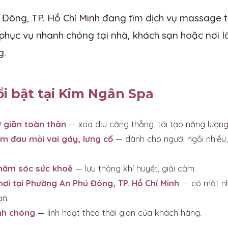
Đông, TP. Hồ Chí Minh đang tìm dịch vụ massage tậ
hục vụ nhanh chóng tại nhà, khách sạn hoặc nơi l
g.
ổi bật tại Kim Ngân Spa
 giãn toàn thân
— xoa dịu căng thẳng, tái tạo năng lượng
m đau mỏi vai gáy, lưng cổ
— dành cho người ngồi nhiều,
chăm sóc sức khoẻ
— lưu thông khí huyết, giải cảm.
nơi tại Phường An Phú Đông, TP. Hồ Chí Minh
— có mặt nh
ạn.
nh chóng
— linh hoạt theo thời gian của khách hàng.