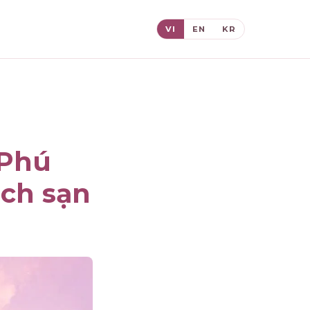
VI
EN
KR
 Phú
ách sạn