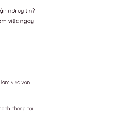
n nơi uy tín?
àm việc ngay
.
 làm việc văn
anh chóng tại