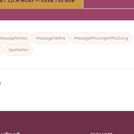
XEM THÊM BÀI VI
ẶT LỊCH NGAY — 0338.730.808
MassageTanNoi
MassageTaiNha
MassagePhuongAnPhuDong
SpaTanNoi
G