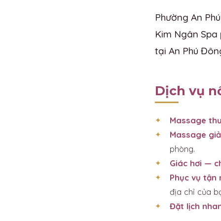
Phường An Phú 
Kim Ngân Spa p
tại An Phú Đôn
Dịch vụ n
Massage thư
Massage giả
phòng.
Giác hơi — 
Phục vụ tận 
địa chỉ của b
Đặt lịch nha