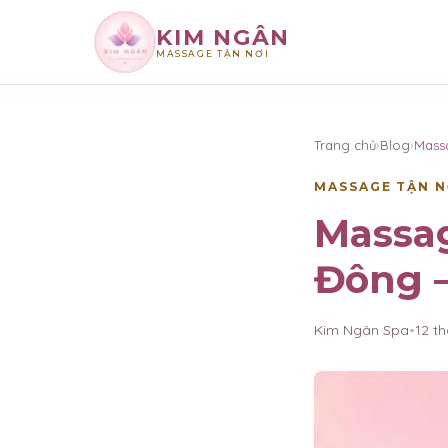
KIM NGÂN
MASSAGE TẬN NƠI
×
KIM NGÂN
Trang chủ
›
Blog
›
Mass
MASSAGE TẬN N
Massa
Đông —
Kim Ngân Spa
•
12 t