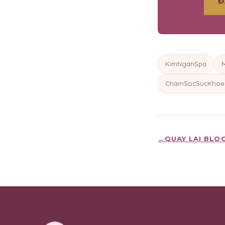
Đ
KimNganSpa
ChamSocSucKhoe
←
QUAY LẠI BLO