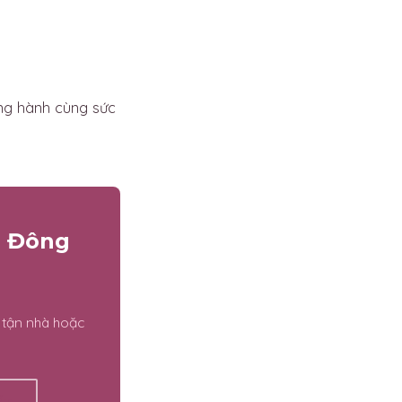
ng hành cùng sức
ú Đông
 tận nhà hoặc