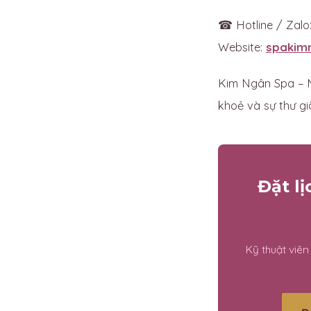
☎ Hotline / Zalo
Website:
spakim
Kim Ngân Spa – M
khoẻ và sự thư gi
Đặt l
Kỹ thuật viê