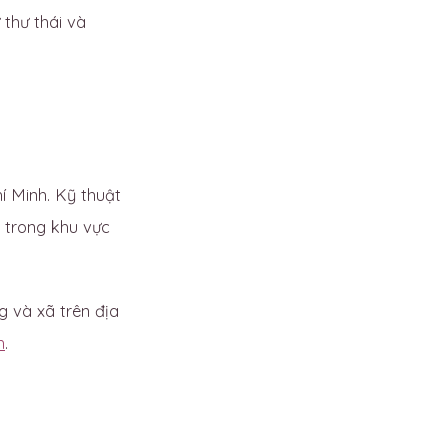
 thư thái và
hí Minh. Kỹ thuật
 trong khu vực
 và xã trên địa
h
.