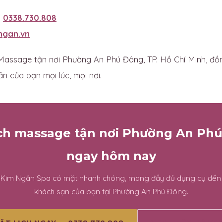
:
0338.730.808
ngan.vn
assage tận nơi Phường An Phú Đông, TP. Hồ Chí Minh, đồ
ãn của bạn mọi lúc, mọi nơi.
ịch massage tận nơi Phường An Ph
ngay hôm nay
n Kim Ngân Spa có mặt nhanh chóng, mang đầy đủ dụng cụ đến
khách sạn của bạn tại Phường An Phú Đông.